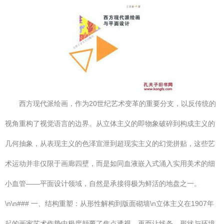
西方现代派绘画，作为20世纪艺术变革的重要分支，以反传统的
视角重构了视觉语言的边界。从立体主义的即物象破碎到构成主义的
几何抽象，从表现主义的色泽宣泄到超现实主义的幻觉拼贴，这些艺
术运动并非仅限于画廊四壁，而是如同血液嵌入式涌入实用美术的细
小血管——平面设计领域，自然是承接得极为鲜活的地盘之一。
\n\n### 一、结构重塑：从形性解构到版面砌墙\n立体主义在1907年
起的画家艺术作势中极度颠覆了焦点透视，再而让线条、形状与环境