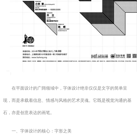
在平面设计的广阔领域中，字体设计绝非仅仅是文字的简单呈
现，而是承载着信息、情感与风格的艺术灵魂。它既是视觉沟通的基
石，亦是创意表达的画笔。
一、字体设计的核心：字形之美