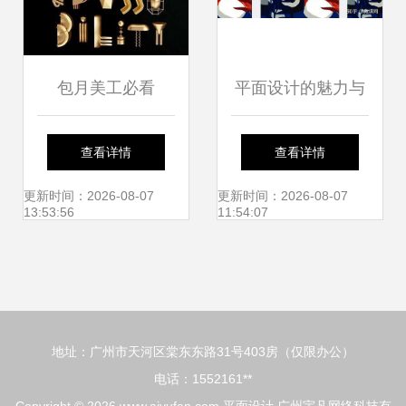
包月美工必看
平面设计的魅力与
2019年平面设计的
挑战 全面解析其好
查看详情
查看详情
五大新趋势
处与坏处
更新时间：2026-08-07
更新时间：2026-08-07
13:53:56
11:54:07
地址：广州市天河区棠东东路31号403房（仅限办公）
电话：1552161**