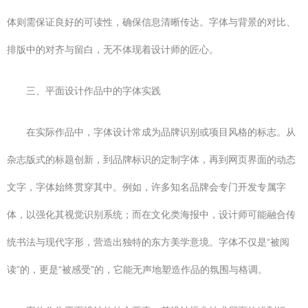
体则需保证良好的可读性，确保信息清晰传达。字体与背景的对比、
排版中的对齐与留白，无不体现着设计师的匠心。
三、平面设计作品中的字体实践
在实际作品中，字体设计常成为品牌识别或项目风格的标志。从
杂志版式的标题创新，到品牌标识的定制字体，再到网页界面的动态
文字，字体始终贯穿其中。例如，许多知名品牌会专门开发专属字
体，以强化其视觉识别系统；而在文化类海报中，设计师可能融合传
统书法与现代字形，营造出独特的东方美学意境。字体不仅是“被阅
读”的，更是“被感受”的，它能无声地塑造作品的氛围与格调。