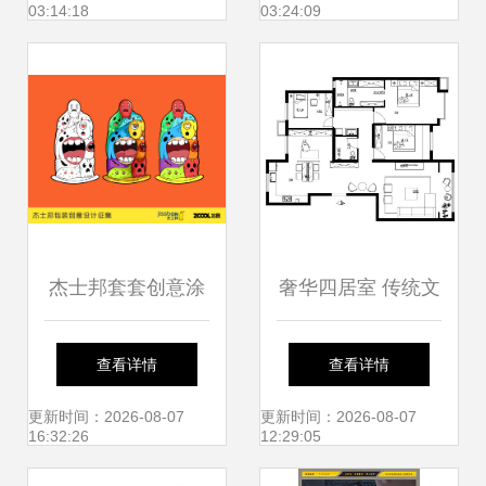
03:14:18
03:24:09
品律师事务所品牌
形象设计
杰士邦套套创意涂
奢华四居室 传统文
鸦 当平面设计邂逅
化与现代设计的完
查看详情
查看详情
浪荡痞子的叛逆美
美交融
更新时间：2026-08-07
更新时间：2026-08-07
16:32:26
12:29:05
学