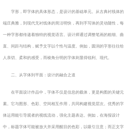
字形，即字体的具体形态，是设计的基础单元。从古典衬线体的
端庄典雅，到现代无衬线体的简洁明快，再到手写体的灵动随性，每
一种字形都传递着独特的视觉语言。设计师通过调整笔画的粗细、曲
直、间距与结构，赋予文字以个性与温度。例如，圆润的字形往往给
人亲切、柔和的感受，而棱角分明的字体则显得锐利、现代。
二、从字体到平面：设计的融合之道
在平面设计作品中，字体不仅是信息的载体，更是构图的关键元
素。它与图形、色彩、空间相互作用，共同构建视觉层次。优秀的字
体运用能引导观者的视线流动，强化主题表达。例如，在海报设计
中，标题字体可能被放大并采用醒目的色彩，以吸引注意；而正文字